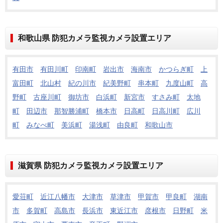
和歌山県 防犯カメラ監視カメラ設置エリア
有田市
有田川町
印南町
岩出市
海南市
かつらぎ町
上
富田町
北山村
紀の川市
紀美野町
串本町
九度山町
高
野町
古座川町
御坊市
白浜町
新宮市
すさみ町
太地
町
田辺市
那智勝浦町
橋本市
日高町
日高川町
広川
町
みなべ町
美浜町
湯浅町
由良町
和歌山市
滋賀県 防犯カメラ監視カメラ設置エリア
愛荘町
近江八幡市
大津市
草津市
甲賀市
甲良町
湖南
市
多賀町
高島市
長浜市
東近江市
彦根市
日野町
米