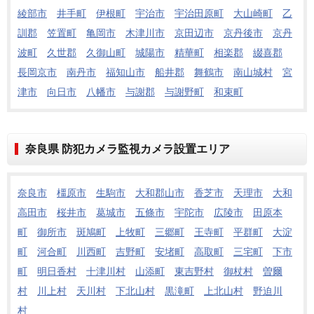
綾部市
井手町
伊根町
宇治市
宇治田原町
大山崎町
乙
訓郡
笠置町
亀岡市
木津川市
京田辺市
京丹後市
京丹
波町
久世郡
久御山町
城陽市
精華町
相楽郡
綴喜郡
長岡京市
南丹市
福知山市
船井郡
舞鶴市
南山城村
宮
津市
向日市
八幡市
与謝郡
与謝野町
和束町
奈良県 防犯カメラ監視カメラ設置エリア
奈良市
橿原市
生駒市
大和郡山市
香芝市
天理市
大和
高田市
桜井市
葛城市
五條市
宇陀市
広陵市
田原本
町
御所市
斑鳩町
上牧町
三郷町
王寺町
平群町
大淀
町
河合町
川西町
吉野町
安堵町
高取町
三宅町
下市
町
明日香村
十津川村
山添町
東吉野村
御杖村
曽爾
村
川上村
天川村
下北山村
黒滝町
上北山村
野迫川
村