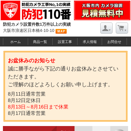
会社概要
お問い合わせ
特定商取引に関する表記
プライバシーポリシー
防犯カメラ設置件数1万件以上の実績
Copyright © 2013- 2026 BOUHAN110BAN All rights reserved.
大阪市浪速区日本橋4-10-10
ホーム
商品一覧
設置工事
求人情報
お問合せ
お盆休みのお知らせ
誠に勝手ながら下記の通りお盆休みとさせてい
ただきます。
ご理解のほどよろしくお願い申し上げます。
8月11日通常営業
8月12日定休日
8月13日～8月16日まで休業
8月17日通常営業