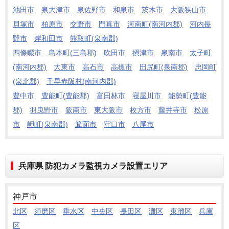
池田市
泉大津市
泉佐野市
和泉市
茨木市
大阪狭山市
貝塚市
柏原市
交野市
門真市
河南町(南河内郡)
河内長
野市
岸和田市
熊取町(泉南郡)
四條畷市
島本町(三島郡)
吹田市
摂津市
泉南市
太子町
(南河内郡)
大東市
高石市
高槻市
田尻町(泉南郡)
忠岡町
(泉北郡)
千早赤阪村(南河内郡)
豊中市
豊能町(豊能郡)
富田林市
寝屋川市
能勢町(豊能
郡)
羽曳野市
阪南市
東大阪市
枚方市
藤井寺市
松原
市
岬町(泉南郡)
箕面市
守口市
八尾市
兵庫県 防犯カメラ監視カメラ設置エリア
神戸市
北区
須磨区
垂水区
中央区
長田区
灘区
東灘区
兵庫
区