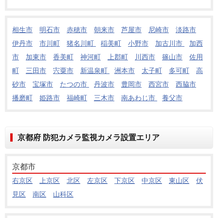
相生市
明石市
赤穂市
朝来市
芦屋市
尼崎市
淡路市
伊丹市
市川町
猪名川町
稲美町
小野市
加古川市
加西
市
加東市
香美町
神河町
上郡町
川西市
篠山市
佐用
町
三田市
宍粟市
新温泉町
洲本市
太子町
多可町
高
砂市
宝塚市
たつの市
丹波市
豊岡市
西宮市
西脇市
播磨町
姫路市
福崎町
三木市
南あわじ市
養父市
京都府 防犯カメラ監視カメラ設置エリア
京都市
右京区
上京区
北区
左京区
下京区
中京区
東山区
伏
見区
南区
山科区