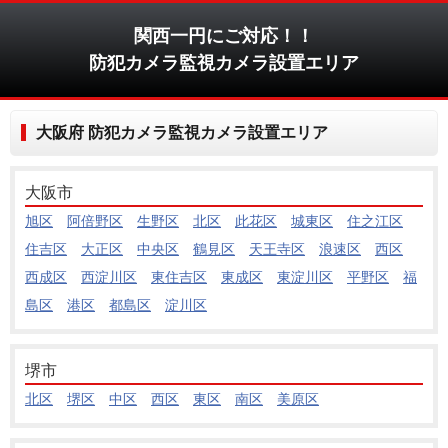
関西一円にご対応！！
防犯カメラ監視カメラ設置エリア
大阪府 防犯カメラ監視カメラ設置エリア
大阪市
旭区
阿倍野区
生野区
北区
此花区
城東区
住之江区
住吉区
大正区
中央区
鶴見区
天王寺区
浪速区
西区
西成区
西淀川区
東住吉区
東成区
東淀川区
平野区
福
島区
港区
都島区
淀川区
堺市
北区
堺区
中区
西区
東区
南区
美原区