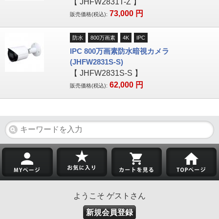
【
JHFW2831T-Z
】
73,000
円
販売価格(税込):
防水
800万画素
4K
IPC
IPC 800万画素防水暗視カメラ
(JHFW2831S-S)
【
JHFW2831S-S
】
62,000
円
販売価格(税込):
ようこそ ゲストさん
新規会員登録