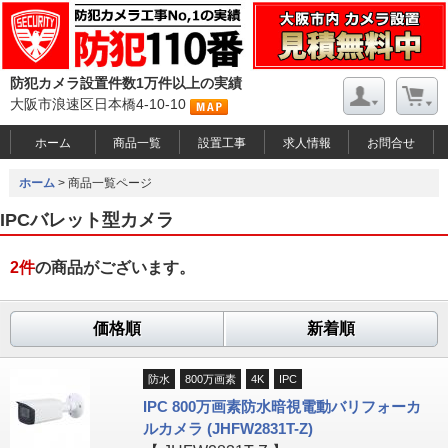
防犯カメラ設置件数1万件以上の実績
大阪市浪速区日本橋4-10-10
ホーム
商品一覧
設置工事
求人情報
お問合せ
ホーム
> 商品一覧ページ
IPCバレット型カメラ
2
件
の商品がございます。
価格順
新着順
防水
800万画素
4K
IPC
IPC 800万画素防水暗視電動バリフォーカ
ルカメラ (JHFW2831T-Z)