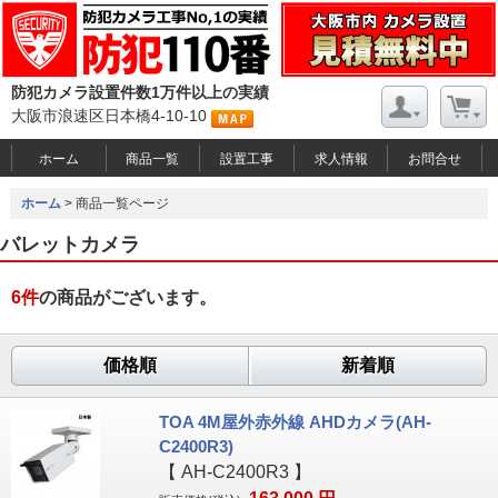
防犯カメラ設置件数1万件以上の実績
大阪市浪速区日本橋4-10-10
ホーム
商品一覧
設置工事
求人情報
お問合せ
ホーム
> 商品一覧ページ
バレットカメラ
6
件
の商品がございます。
価格順
新着順
TOA 4M屋外赤外線 AHDカメラ(AH-
C2400R3)
【
AH-C2400R3
】