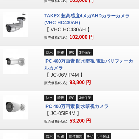
163,000
円
販売価格(税込):
TAKEX 超高感度4メガAHDカラーカメラ
(VHC-HC430AH)
【
VHC-HC430AH
】
102,000
円
販売価格(税込):
防水
暗視
IPC
3年保証
IPC 400万画素 防水暗視 電動バリフォーカ
ルカメラ
【
JC-06VIP4M
】
93,800
円
販売価格(税込):
防水
暗視
IPC
3年保証
IPC 400万画素 防水暗視カメラ
【
JC-05IP4M
】
53,200
円
販売価格(税込):
防水
暗視
動体検知
IPC
3年保証