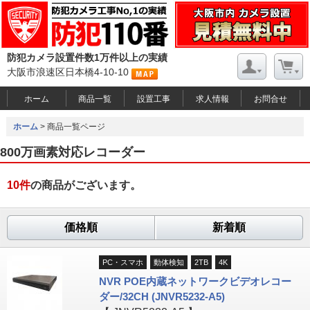
防犯カメラ設置件数1万件以上の実績
大阪市浪速区日本橋4-10-10
ホーム
商品一覧
設置工事
求人情報
お問合せ
ホーム
> 商品一覧ページ
800万画素対応レコーダー
10
件
の商品がございます。
価格順
新着順
PC・スマホ
動体検知
2TB
4K
NVR POE内蔵ネットワークビデオレコー
ダー/32CH (JNVR5232-A5)