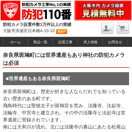
防犯カメラ設置件数1万件以上の実績
大阪市浪速区日本橋4-10-10
ホーム
商品一覧
設置工事
求人情報
お問合せ
奈良県斑鳩町には世界遺産もあり神社の防犯カメラ
は必須
■世界遺産もある奈良県斑鳩町
奈良県斑鳩町は、歴史が好きな人ならだれでも知っている
古い歴史のある町です。
飛鳥時代には聖徳太子が斑鳩宮を営み、法隆寺、法起寺、
法輪寺、中宮寺と建立され、その中の法隆寺と法起寺は世
界遺産に登録されています。
南には大和川が流れ、北には法隆寺の裏山にあたる松尾山