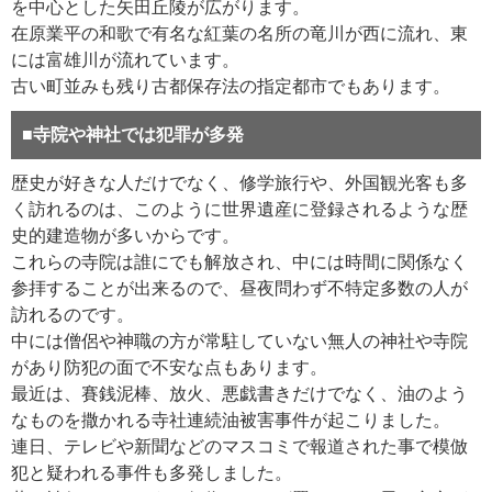
を中心とした矢田丘陵が広がります。
在原業平の和歌で有名な紅葉の名所の竜川が西に流れ、東
には富雄川が流れています。
古い町並みも残り古都保存法の指定都市でもあります。
■寺院や神社では犯罪が多発
歴史が好きな人だけでなく、修学旅行や、外国観光客も多
く訪れるのは、このように世界遺産に登録されるような歴
史的建造物が多いからです。
これらの寺院は誰にでも解放され、中には時間に関係なく
参拝することが出来るので、昼夜問わず不特定多数の人が
訪れるのです。
中には僧侶や神職の方が常駐していない無人の神社や寺院
があり防犯の面で不安な点もあります。
最近は、賽銭泥棒、放火、悪戯書きだけでなく、油のよう
なものを撒かれる寺社連続油被害事件が起こりました。
連日、テレビや新聞などのマスコミで報道された事で模倣
犯と疑われる事件も多発しました。