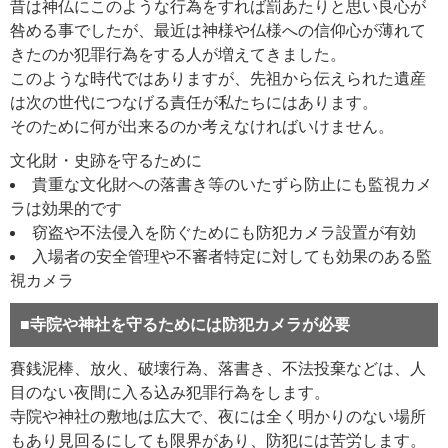
昔は神仏にこのような行為をすれば罰あたりと思い良心が
咎める事でしたが、最近は神様や仏様への信仰心が薄れて
きたのか犯罪行為をする人が増えてきました。
このような時代ではありますが、先祖から伝えられた遺産
は次の世代につなげる責任が私たちにはあります。
そのために何が出来るのか考えなければいけません。
文化財・史跡を守るために
貴重な文化財への落書き等のいたずら防止にも監視カメ
ラは効果的です
窃盗や不法侵入を防ぐためにも防犯カメラ設置が有効
入場者の安全管理や不審者特定に対しても効果のある監
視カメラ
■寺院や神社を守るためには防犯カメラが必要
賽銭泥棒、放火、破壊行為、落書き、不法投棄などは、人
目のない夜間に入る込み犯罪行為をします。
寺院や神社の敷地は広大で、夜には全く明かりのない場所
もあり見回るにしても限界があり、防犯には苦労します。