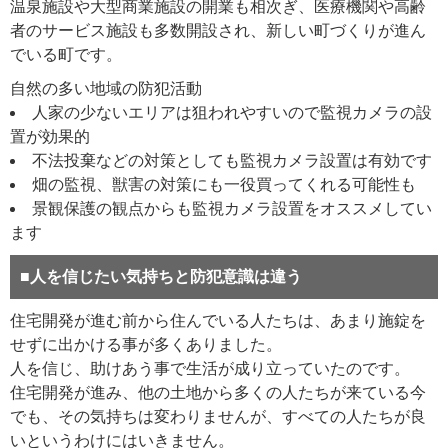
温泉施設や大型商業施設の開業も相次ぎ、医療機関や高齢
者のサービス施設も多数開設され、新しい町づくりが進ん
でいる町です。
自然の多い地域の防犯活動
人家の少ないエリアは狙われやすいので監視カメラの設
置が効果的
不法投棄などの対策としても監視カメラ設置は有効です
畑の監視、獣害の対策にも一役買ってくれる可能性も
景観保護の観点からも監視カメラ設置をオススメしてい
ます
■人を信じたい気持ちと防犯意識は違う
住宅開発が進む前から住んでいる人たちは、あまり施錠を
せずに出かける事が多くありました。
人を信じ、助けあう事で生活が成り立っていたのです。
住宅開発が進み、他の土地から多くの人たちが来ている今
でも、その気持ちは変わりませんが、すべての人たちが良
いというわけにはいきません。