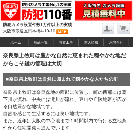
防犯カメラ設置件数1万件以上の実績
大阪市浪速区日本橋4-10-10
ホーム
商品一覧
設置工事
求人情報
お問合せ
奈良県上牧町は豊かな自然に恵まれた穏やかな地だ
からこそ鍵の管理は大切
■奈良県上牧町は自然に囲まれて穏やかな人たちの町
奈良県上牧町は奈良盆地の西部に位置し、町の西部には葛
下川が流れ、中央には滝川が流れ、豆山や丘陵地帯が広が
る自然豊かな地域です。
自然を感じて生活するには良い地域です。
また、近年は大阪の中心地まで１時間以内で行ける立地条
件から住宅開発も進んでいます。