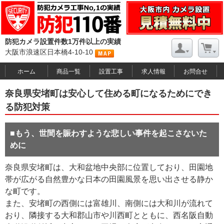
防犯カメラ設置件数1万件以上の実績
大阪市浪速区日本橋4-10-10
ホーム
商品一覧
設置工事
求人情報
お問合せ
奈良県安堵町は安心して住める町になるためにでき
る防犯対策
■もう、世間を賑わすような悲しい事件を起こさないた
めに
奈良県安堵町は、大和盆地中央部に位置しており、田園地
帯が広がる自然豊かな日本の田園風景を思い出させる静か
な町です。
また、安堵町の西側には富雄川、南側には大和川が流れて
おり、隣接する大和郡山市や川西町とともに、西名阪自動