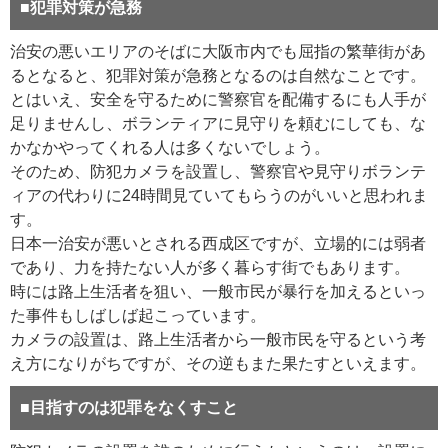
■犯罪対策が急務
治安の悪いエリアのそばに大阪市内でも屈指の繁華街があ
るとなると、犯罪対策が急務となるのは自然なことです。
とはいえ、安全を守るために警察官を配備するにも人手が
足りませんし、ボランティアに見守りを頼むにしても、な
かなかやってくれる人は多くないでしょう。
そのため、防犯カメラを設置し、警察官や見守りボランテ
ィアの代わりに24時間見ていてもらうのがいいと思われま
す。
日本一治安が悪いとされる西成区ですが、立場的には弱者
であり、力を持たない人が多く暮らす街でもあります。
時には路上生活者を狙い、一般市民が暴行を加えるといっ
た事件もしばしば起こっています。
カメラの設置は、路上生活者から一般市民を守るという考
え方になりがちですが、その逆もまた果たすといえます。
■目指すのは犯罪をなくすこと