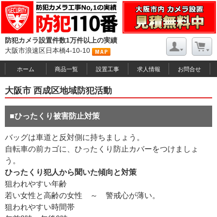
防犯カメラ設置件数1万件以上の実績
大阪市浪速区日本橋4-10-10
ホーム
商品一覧
設置工事
求人情報
お問合せ
大阪市 西成区地域防犯活動
■ひったくり被害防止対策
バッグは車道と反対側に持ちましょう。
自転車の前カゴに、ひったくり防止カバーをつけましょ
う。
ひったくり犯人から聞いた傾向と対策
狙われやすい年齢
若い女性と高齢の女性 ～ 警戒心が薄い。
狙われやすい時間帯