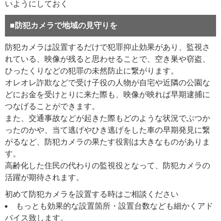
いようにしておく
■防犯カメラで地域の見守りを
防犯カメラは設置するだけで犯罪抑止効果があり、監視さ
れている、映像が残ると思わせることで、空き巣や窃盗、
ひったくりなどの犯罪の未然防止に繋がります。
オレオレ詐欺などで受け子役の人物が自宅や近隣の公園な
どにお金を受けとりに来た際も、映像が映れば早期逮捕に
つなげることができます。
また、交通事故などが起きた際もどのような状況でぶつか
ったのかや、当て逃げやひき逃げをした車の早期発見に繋
がるなど、防犯カメラの果たす役割は大きなものがありま
す。
高齢化した住民の代わりの監視役となって、防犯カメラの
活躍が期待されます。
初めて防犯カメラを設置する時はご相談ください
もっとも効果的な設置箇所・設置台数なども細かくアド
バイス致します。