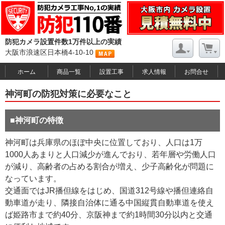
防犯カメラ設置件数1万件以上の実績
大阪市浪速区日本橋4-10-10
ホーム
商品一覧
設置工事
求人情報
お問合せ
神河町の防犯対策に必要なこと
■神河町の特徴
神河町は兵庫県のほぼ中央に位置しており、人口は1万
1000人あまりと人口減少が進んでおり、若年層や労働人口
が減り、高齢者の占める割合が増え、少子高齢化が問題に
なっています。
交通面ではJR播但線をはじめ、国道312号線や播但連絡自
動車道が走り、隣接自治体に通る中国縦貫自動車道を使え
ば姫路市まで約40分、京阪神まで約1時間30分以内と交通