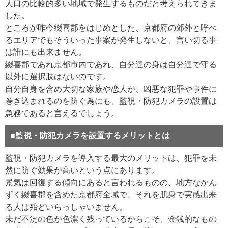
人口の比較的多い地域で発生するものだと考えられてきま
した。
ところが昨今綴喜郡をはじめとした、京都府の郊外と呼べ
るエリアでもそういった事案が発生しないと、言い切る事
は誰にも出来ません。
綴喜郡であれ京都市内であれ、自分達の身は自分達で守る
以外に選択肢はないのです。
自分自身を含め大切な家族や恋人が、凶悪な犯罪や事件に
巻き込まれるのを防ぐ為にも、監視・防犯カメラの設置は
急務であると言えるでしょう。
■監視・防犯カメラを設置するメリットとは
監視・防犯カメラを導入する最大のメリットは、犯罪を未
然に防ぐ効果が高いという点にあります。
景気は回復する傾向にあると言われるものの、地方なかん
ずく綴喜郡を含めた京都府全域で、それを肌身で実感出来
る人は殆どいらっしゃいません。
未だ不況の色が色濃く残っているからこそ、金銭的なもの