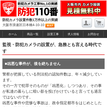
防犯カメラ設置件数1万件以上の実績
大阪市浪速区日本橋4-10-10
ホーム
商品一覧
設置工事
求人情報
お問合せ
監視・防犯カメラの設置が、急務とも言える時代で
す
■凶悪な事件が、後を絶ちません
警察が把握している刑法犯の認知件数は、年々減少してい
ます。
その一方で犯罪そのものが「凶悪化」しつつあり、その事
が私達の暮らしに暗い影を投げかけていると言っても過言
ではないのです。
凶悪な事件や悲惨な事故は、政令指定都市をはじめとした