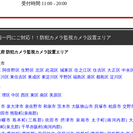
受付時間 11:00 - 20:00
西一円にご対応！！防犯カメラ監視カメラ設置エリア
阪府 防犯カメラ監視カメラ設置エリア
阪市
区
阿倍野区
生野区
北区
此花区
城東区
住之江区
住吉区
大正区
中央
淀川区
東住吉区
東成区
東淀川区
平野区
福島区
港区
都島区
淀川区
市
区
堺区
中区
西区
東区
南区
美原区
田市
泉大津市
泉佐野市
和泉市
茨木市
大阪狭山市
貝塚市
柏原市
交野
和田市
熊取町(泉南郡)
條畷市
島本町(三島郡)
吹田市
摂津市
泉南市
太子町(南河内郡)
町(泉北郡)
千早赤阪村(南河内郡)