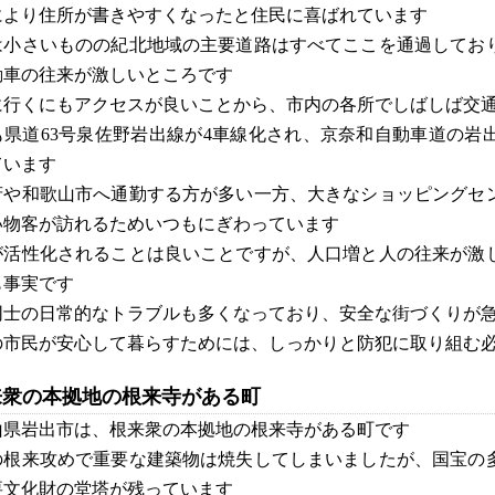
により住所が書きやすくなったと住民に喜ばれています
は小さいものの紀北地域の主要道路はすべてここを通過してお
動車の往来が激しいところです
に行くにもアクセスが良いことから、市内の各所でしばしば交
も県道63号泉佐野岩出線が4車線化され、京奈和自動車道の岩
ています
府や和歌山市へ通勤する方が多い一方、大きなショッピングセ
い物客が訪れるためいつもにぎわっています
が活性化されることは良いことですが、人口増と人の往来が激
も事実です
同士の日常的なトラブルも多くなっており、安全な街づくりが
の市民が安心して暮らすためには、しっかりと防犯に取り組む
来衆の本拠地の根来寺がある町
山県岩出市は、根来衆の本拠地の根来寺がある町です
の根来攻めで重要な建築物は焼失してしまいましたが、国宝の
要文化財の堂塔が残っています