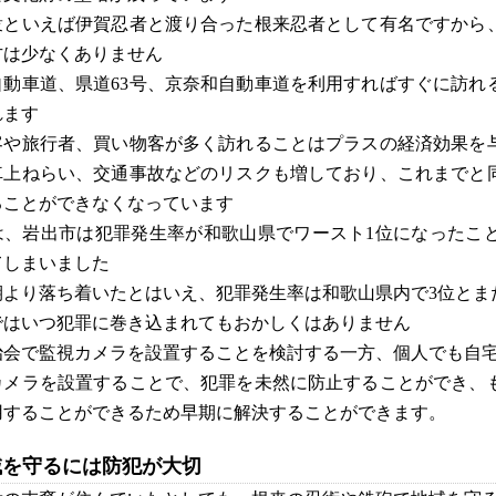
衆といえば伊賀忍者と渡り合った根来忍者として有名ですから
方は少なくありません
自動車道、県道63号、京奈和自動車道を利用すればすぐに訪れ
れます
客や旅行者、買い物客が多く訪れることはプラスの経済効果を
車上ねらい、交通事故などのリスクも増しており、これまでと
ることができなくなっています
は、岩出市は犯罪発生率が和歌山県でワースト1位になったこ
てしまいました
期より落ち着いたとはいえ、犯罪発生率は和歌山県内で3位とま
ではいつ犯罪に巻き込まれてもおかしくはありません
治会で監視カメラを設置することを検討する一方、個人でも自
カメラを設置することで、犯罪を未然に防止することができ、
用することができるため早期に解決することができます。
域を守るには防犯が大切