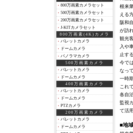
800万画素カメラセット
根来
500万画素カメラセット
える
200万画素カメラセット
阪和
J-KITカメラセット
が訪
800万画素(4K)カメラ
観光
バレットカメラ
入や
ドームカメラ
止す
パノラマカメラ
今で
500万画素カメラ
バレットカメラ
なっ
ドームカメラ
一時
400万画素カメラ
これ
バレットカメラ
各自
ドームカメラ
監視
PTZカメラ
て活
200万画素カメラ
バレットカメラ
■地
ドームカメラ