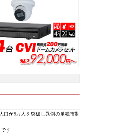
査人口が5万人を突破し異例の単独市制
とです