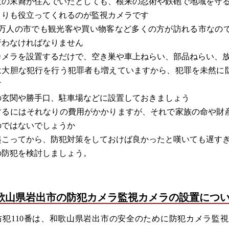
衆の末裔が住んでいたとしても、根来の忍術や鉄砲で地域を守
よりも役立ってくれるのが監視カメラです
5万人の市でも観光客や買い物客など多くの方が訪れる市なの
行わなければなりません
カメラを設置するだけで、空き巣や車上ねらい、部品ねらい、
は大胆な犯行を行う犯罪者も増えていますから、犯罪を未然に
す
の玄関や勝手口、駐車場などに設置しておきましょう
するにはそれなりの費用がかかりますが、それで家族の命や財
のではないでしょうか
起こってから、防犯対策をしておけば良かったと嘆いても遅す
の防犯を検討しましょう。
歌山県岩出市の防犯カメラ監視カメラの設置につ
防犯110番は、和歌山県岩出市の安全のために防犯カメラ監