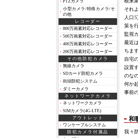
根来
PTZカメラ
それ
小型カメラ/特殊カメラ/そ
の他
人口
レコーダー
策を
800万画素対応レコーダー
監視
500万画素対応レコーダー
最近
400万画素対応レコーダー
ちま
200万画素対応レコーダー
自宅
その他防犯カメラ
無線カメラ
設置
SDカード防犯カメラ
のな
街頭防犯システム
何か
ダミーカメラ
事前
ネットワークカメラ
ネットワークカメラ
SIMカメラ(4G-LTE)
和
アウトレット
ワンケーブルシステム
我々
防犯カメラ付属品