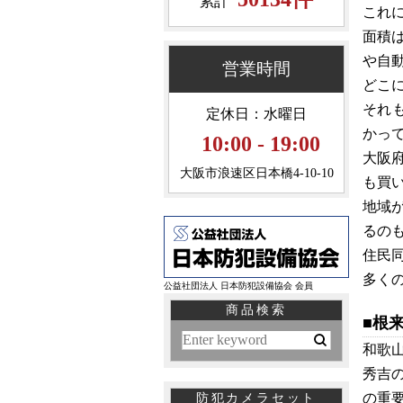
累計
これ
面積
や自
営業時間
どこ
それ
定休日：水曜日
かっ
10:00 - 19:00
大阪
大阪市浪速区日本橋4-10-10
も買
地域
るの
住民
多く
公益社団法人 日本防犯設備協会 会員
商品検索
■根
和歌
秀吉
の重
防犯カメラセット