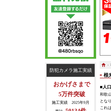
防犯カメラ施工実績
根
おかげさまで
■人
5万件突破
和歌山
とな
施工実績 2025年9月
これ
50134件