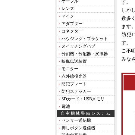
ケーブル
す。
レンズ
しか
マイク
数多
アダプター
ます
コネクター
防犯
ハウジング・ブラケット
す。
スイッチングハブ
ご不
分割機・分配器・変換器
みな
映像伝送装置
モニター
赤外線投光器
防犯プレート
防犯ステッカー
SDカード・USBメモリ
電池
自主機械警備システム
センサー送信機
押しボタン送信機