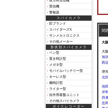
双方向受信機
受信機
警報器
スパイカメラ
匠ブランド
スパイダーズX
関
サンメカトロニクス
その他メーカー
大
形状別スパイカメラ
大
ペン型
旭
置き時計型
西
メガネ型
モバイルバッテリー型
堺
キーレス型
北
腕時計型
池
ライター型
岸
自作用基盤ユニット
四
その他スパイカメラ
忠岡
ボイスレコーダー