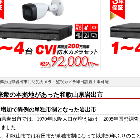
和歌山県岩出市に防犯カメラ・監視カメラ即日設置工事可能
来衆の本拠地があった和歌山県岩出市
口増加で異例の単独市制となった岩出市
県岩出市では、1970年以降人口が増え続け、2005年国勢調
りました
は、和歌山市では有田市が単独市制になって以来50年ぶりのこ