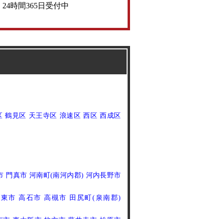
24時間365日受付中
区
鶴見区
天王寺区
浪速区
西区
西成区
市
門真市
河南町(南河内郡)
河内長野市
大東市
高石市
高槻市
田尻町(泉南郡)