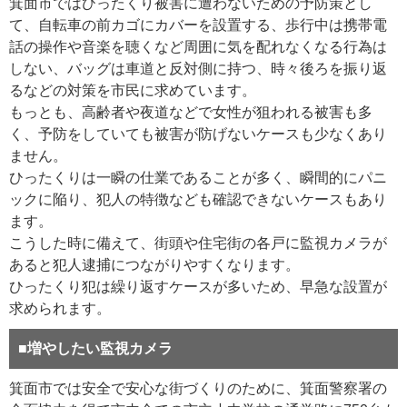
箕面市ではひったくり被害に遭わないための予防策とし
て、自転車の前カゴにカバーを設置する、歩行中は携帯電
話の操作や音楽を聴くなど周囲に気を配れなくなる行為は
しない、バッグは車道と反対側に持つ、時々後ろを振り返
るなどの対策を市民に求めています。
もっとも、高齢者や夜道などで女性が狙われる被害も多
く、予防をしていても被害が防げないケースも少なくあり
ません。
ひったくりは一瞬の仕業であることが多く、瞬間的にパニ
ックに陥り、犯人の特徴なども確認できないケースもあり
ます。
こうした時に備えて、街頭や住宅街の各戸に監視カメラが
あると犯人逮捕につながりやすくなります。
ひったくり犯は繰り返すケースが多いため、早急な設置が
求められます。
■増やしたい監視カメラ
箕面市では安全で安心な街づくりのために、箕面警察署の