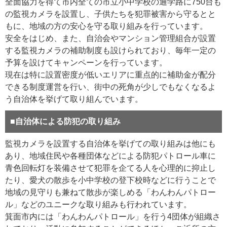
全面協力を得て市内全ての市立小中学校の通学路に750台も
の監視カメラを設置し、子供たちを犯罪被害から守るとと
もに、地域の方の安心を守る取り組みを行っています。
安全をはじめ、また、自治会やマンション管理組合が設置
する監視カメラの補助制度も設けられており、毎年一定の
予算を設けてキャンペーンを行っています。
現在は特に設置密度が低いエリアに重点的に補助金が配分
できる制度運営を行い、街中の死角が少しでもなくなるよ
う自治体を挙げて取り組んでいます。
■自治体による防犯の取り組み
監視カメラを設置する自治体を挙げての取り組みは他にも
あり、地域住民や各種団体などによる防犯パトロール車に
青色回転灯を装備させて犯罪を企てる人を心理的に抑止し
たり、愛犬の散歩を小中学校の登下校時などに行うことで
地域の見守りも兼ねて散歩が楽しめる「わんわんパトロー
ル」などのユニークな取り組みも行われています。
箕面市内には「わんわんパトロール」を行う4団体が組織さ