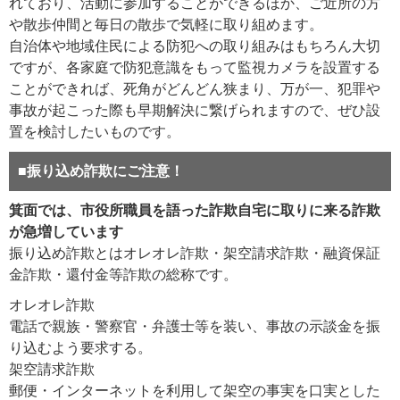
れており、活動に参加することができるほか、ご近所の方
や散歩仲間と毎日の散歩で気軽に取り組めます。
自治体や地域住民による防犯への取り組みはもちろん大切
ですが、各家庭で防犯意識をもって監視カメラを設置する
ことができれば、死角がどんどん狭まり、万が一、犯罪や
事故が起こった際も早期解決に繋げられますので、ぜひ設
置を検討したいものです。
■振り込め詐欺にご注意！
箕面では、市役所職員を語った詐欺自宅に取りに来る詐欺
が急増しています
振り込め詐欺とはオレオレ詐欺・架空請求詐欺・融資保証
金詐欺・還付金等詐欺の総称です。
オレオレ詐欺
電話で親族・警察官・弁護士等を装い、事故の示談金を振
り込むよう要求する。
架空請求詐欺
郵便・インターネットを利用して架空の事実を口実とした