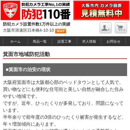
防犯カメラ設置件数1万件以上の実績
大阪市浪速区日本橋4-10-10
ホーム
商品一覧
設置工事
求人情報
お問合せ
箕面市地域防犯活動
■箕面市の治安の現状
大阪府箕面市は大阪都心部のベッドタウンとして人気で、
買い物などにも便利な住宅街と美しい自然が融合した住み
やすい地域です。
ですが、近年、ひったくりが多発しており、問題になって
います。
半年余りで前年度の3倍のひったくり被害が発生するなど、
年々増加傾向にあります。