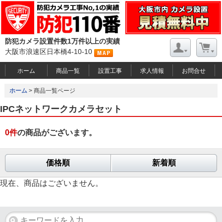
防犯カメラ設置件数1万件以上の実績
大阪市浪速区日本橋4-10-10
ホーム
商品一覧
設置工事
求人情報
お問合せ
ホーム
> 商品一覧ページ
IPCネットワークカメラセット
0
件
の商品がございます。
価格順
新着順
現在、商品はございません。