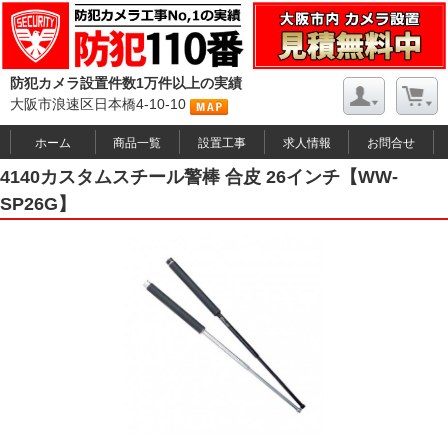
防犯カメラ設置件数1万件以上の実績
大阪市浪速区日本橋4-10-10
ホーム
商品一覧
設置工事
求人情報
お問合せ
4140カスタムスチール警棒 合皮 26インチ【WW-
SP26G】