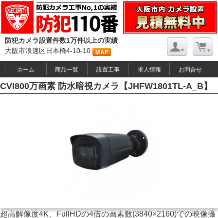
防犯カメラ設置件数1万件以上の実績
大阪市浪速区日本橋4-10-10
ホーム
商品一覧
設置工事
求人情報
お問合せ
CVI800万画素 防水暗視カメラ【JHFW1801TL-A_B】
超高解像度4K、FullHDの4倍の画素数(3840×2160)での映像撮