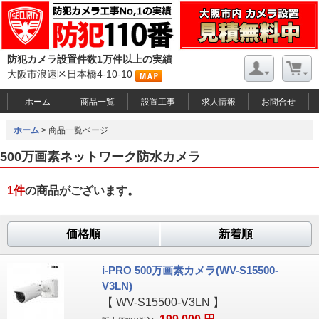
防犯カメラ設置件数1万件以上の実績
大阪市浪速区日本橋4-10-10
ホーム
商品一覧
設置工事
求人情報
お問合せ
ホーム
> 商品一覧ページ
500万画素ネットワーク防水カメラ
1
件
の商品がございます。
価格順
新着順
i-PRO 500万画素カメラ(WV-S15500-
V3LN)
【
WV-S15500-V3LN
】