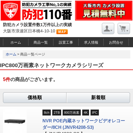
防犯カメラ設置件数1万件以上の実績
大阪市浪速区日本橋4-10-10
ホーム
商品一覧
設置工事
求人情報
お問合せ
ホーム
> 商品一覧ページ
IPC800万画素ネットワークカメラシリーズ
5
件
の商品がございます。
価格順
新着順
8ch
2TB
800万画素
4K
IPC
NVR POE内蔵ネットワークビデオレコー
ダー/8CH (JNVR4208-S3)